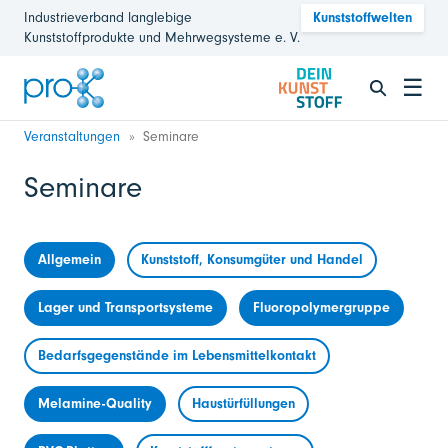
Industrieverband langlebige
Kunststoffwelten
Kunststoffprodukte und Mehrwegsysteme e. V.
☰
Veranstaltungen
Seminare
Seminare
Allgemein
Kunststoff, Konsumgüter und Handel
Lager und Transportsysteme
Fluoropolymergruppe
Bedarfsgegenstände im Lebensmittelkontakt
Melamine-Quality
Haustürfüllungen