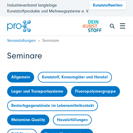
Industrieverband langlebige
Kunststoffwelten
Kunststoffprodukte und Mehrwegsysteme e. V.
☰
Veranstaltungen
Seminare
Seminare
Allgemein
Kunststoff, Konsumgüter und Handel
Lager und Transportsysteme
Fluoropolymergruppe
Bedarfsgegenstände im Lebensmittelkontakt
Melamine-Quality
Haustürfüllungen