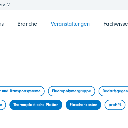
 e. V.
ns
Branche
Veranstaltungen
Fachwiss
r und Transportsysteme
Fluoropolymergruppe
Bedarfsgegens
me
Thermoplastische Platten
Flaschenkasten
proHPL