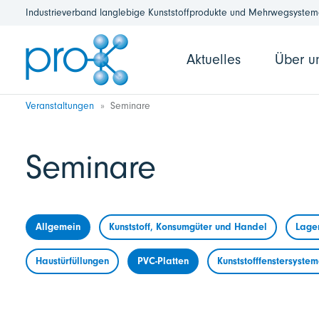
Industrieverband langlebige Kunststoffprodukte und Mehrwegsysteme
Aktuelles
Über u
Veranstaltungen
Seminare
Seminare
Allgemein
Kunststoff, Konsumgüter und Handel
Lage
Haustürfüllungen
PVC-Platten
Kunststofffenstersyste