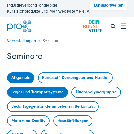
Industrieverband langlebige
Kunststoffwelten
Kunststoffprodukte und Mehrwegsysteme e. V.
☰
Veranstaltungen
Seminare
Seminare
Allgemein
Kunststoff, Konsumgüter und Handel
Lager und Transportsysteme
Fluoropolymergruppe
Bedarfsgegenstände im Lebensmittelkontakt
Melamine-Quality
Haustürfüllungen