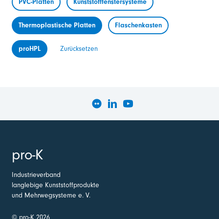
PVC-Platten
Kunststofffenstersysteme
Thermoplastische Platten
Flaschenkasten
proHPL
Zurücksetzen
pro-K
Industrieverband
langlebige Kunststoffprodukte
und Mehrwegsysteme e. V.
© pro-K 2026