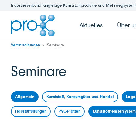
Industrieverband langlebige Kunststoffprodukte und Mehrwegsysteme
Aktuelles
Über u
Veranstaltungen
Seminare
Seminare
Allgemein
Kunststoff, Konsumgüter und Handel
Lage
Haustürfüllungen
PVC-Platten
Kunststofffenstersyste