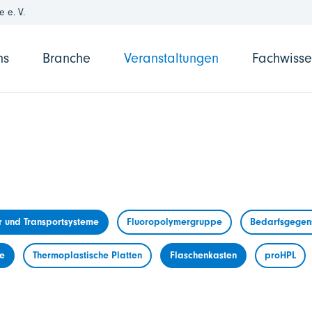
 e. V.
ns
Branche
Veranstaltungen
Fachwiss
r und Transportsysteme
Fluoropolymergruppe
Bedarfsgegens
me
Thermoplastische Platten
Flaschenkasten
proHPL