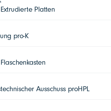
n
xtrudierte Platten
zung pro-K
Flaschenkasten
echnischer Ausschuss proHPL