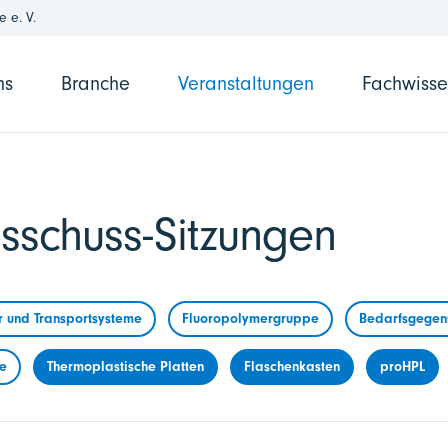
 e. V.
ns
Branche
Veranstaltungen
Fachwiss
sschuss-Sitzungen
r und Transportsysteme
Fluoropolymergruppe
Bedarfsgegens
me
Thermoplastische Platten
Flaschenkasten
proHPL