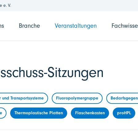
 e. V.
ns
Branche
Veranstaltungen
Fachwiss
sschuss-Sitzungen
r und Transportsysteme
Fluoropolymergruppe
Bedarfsgegens
me
Thermoplastische Platten
Flaschenkasten
proHPL