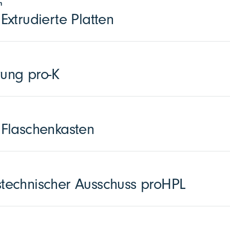
n
xtrudierte Platten
zung pro-K
Flaschenkasten
echnischer Ausschuss proHPL