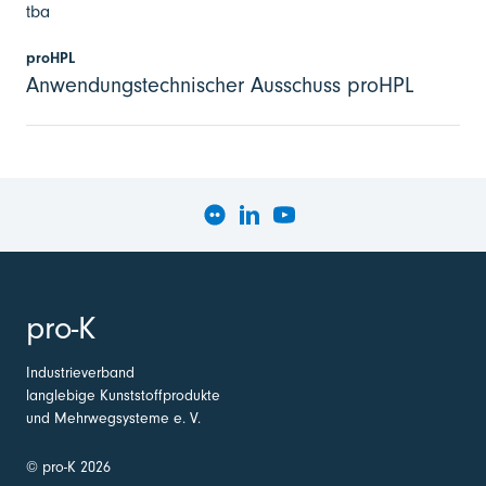
tba
proHPL
Anwendungstechnischer Ausschuss proHPL
pro-K
Industrieverband
langlebige Kunststoffprodukte
und Mehrwegsysteme e. V.
© pro-K 2026