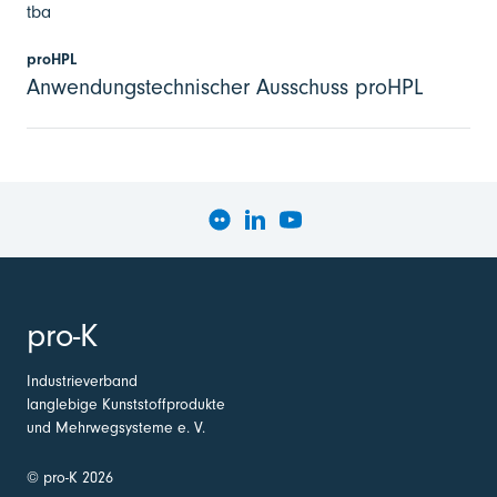
tba
proHPL
Anwendungstechnischer Ausschuss proHPL
pro-K
Industrieverband
langlebige Kunststoffprodukte
und Mehrwegsysteme e. V.
© pro-K 2026