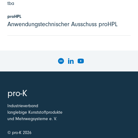
tba
proHPL
Anwendungstechnischer Ausschuss proHPL
pro-K
Industrieverband
langlebige Kunststoffprodukte
und Mehrwegsysteme e. V.
© pro-K 2026