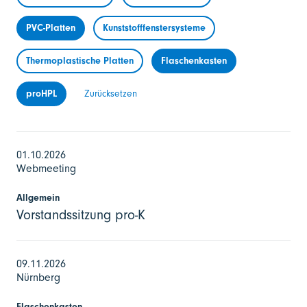
PVC-Platten
Kunststofffenstersysteme
Thermoplastische Platten
Flaschenkasten
proHPL
Zurücksetzen
01.10.2026
Webmeeting
Allgemein
Vorstandssitzung pro-K
09.11.2026
Nürnberg
Flaschenkasten