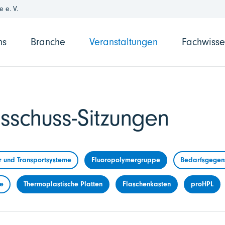
 e. V.
ns
Branche
Veranstaltungen
Fachwiss
sschuss-Sitzungen
r und Transportsysteme
Fluoropolymergruppe
Bedarfsgegens
me
Thermoplastische Platten
Flaschenkasten
proHPL