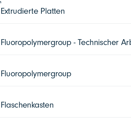
n
xtrudierte Platten
luoropolymergroup - Technischer Arb
Fluoropolymergroup
Flaschenkasten