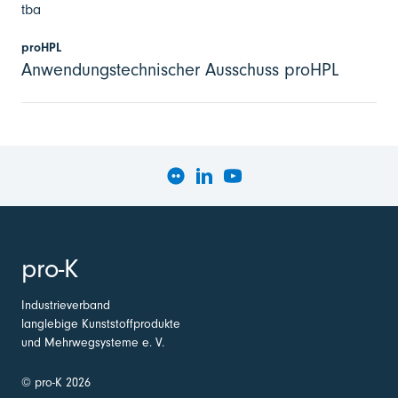
tba
proHPL
Anwendungstechnischer Ausschuss proHPL
pro-K
Industrieverband
langlebige Kunststoffprodukte
und Mehrwegsysteme e. V.
© pro-K 2026