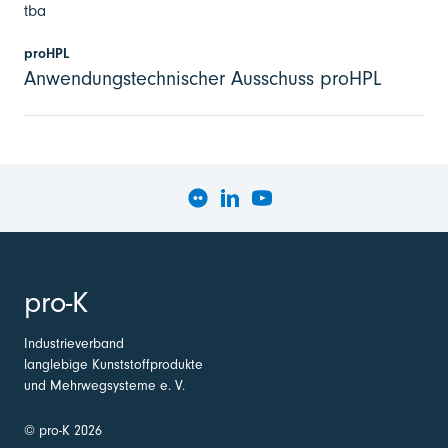
tba
proHPL
Anwendungstechnischer Ausschuss proHPL
pro-K
Industrieverband
langlebige Kunststoffprodukte
und Mehrwegsysteme e. V.
© pro-K 2026