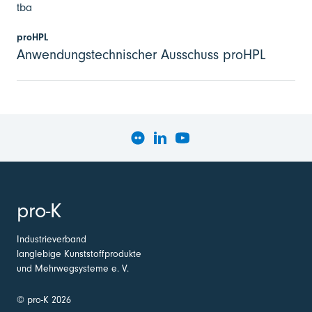
tba
proHPL
Anwendungstechnischer Ausschuss proHPL
pro-K
Industrieverband
langlebige Kunststoffprodukte
und Mehrwegsysteme e. V.
© pro-K 2026