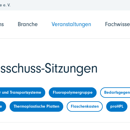
 e. V.
ns
Branche
Veranstaltungen
Fachwiss
sschuss-Sitzungen
r und Transportsysteme
Fluoropolymergruppe
Bedarfsgegens
me
Thermoplastische Platten
Flaschenkasten
proHPL