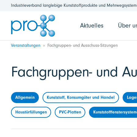
Industrieverband langlebige Kunststoffprodukte und Mehrwegsysteme
Aktuelles
Über u
Veranstaltungen
Fachgruppen- und Ausschuss-Sitzungen
Fachgruppen- und Au
Allgemein
Kunststoff, Konsumgüter und Handel
Lage
Haustürfüllungen
PVC-Platten
Kunststofffenstersyste