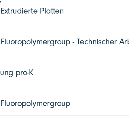
n
xtrudierte Platten
luoropolymergroup - Technischer Arb
zung pro-K
Fluoropolymergroup