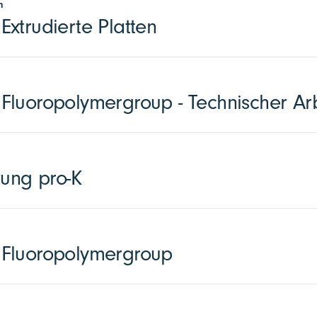
n
xtrudierte Platten
luoropolymergroup - Technischer Arb
zung pro-K
Fluoropolymergroup