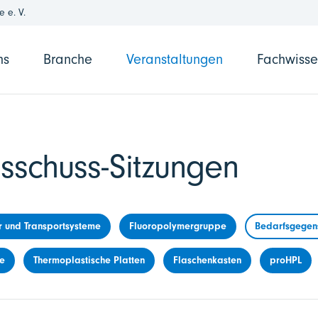
 e. V.
ns
Branche
Veranstaltungen
Fachwiss
sschuss-Sitzungen
r und Transportsysteme
Fluoropolymergruppe
Bedarfsgegens
me
Thermoplastische Platten
Flaschenkasten
proHPL