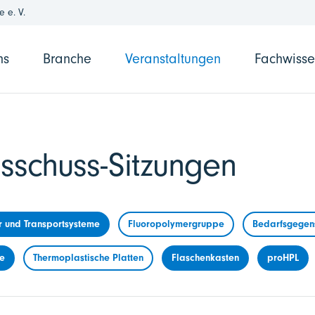
 e. V.
ns
Branche
Veranstaltungen
Fachwiss
sschuss-Sitzungen
r und Transportsysteme
Fluoropolymergruppe
Bedarfsgegens
me
Thermoplastische Platten
Flaschenkasten
proHPL