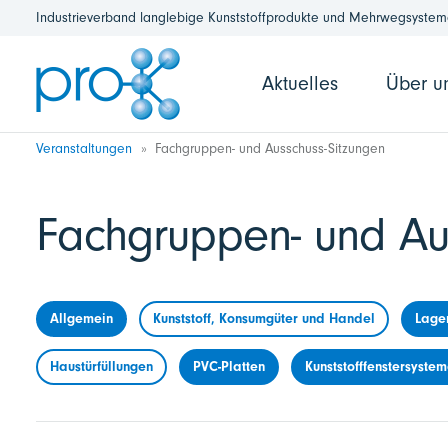
Industrieverband langlebige Kunststoffprodukte und Mehrwegsysteme
Aktuelles
Über u
Veranstaltungen
Fachgruppen- und Ausschuss-Sitzungen
Fachgruppen- und Au
Allgemein
Kunststoff, Konsumgüter und Handel
Lage
Haustürfüllungen
PVC-Platten
Kunststofffenstersyste