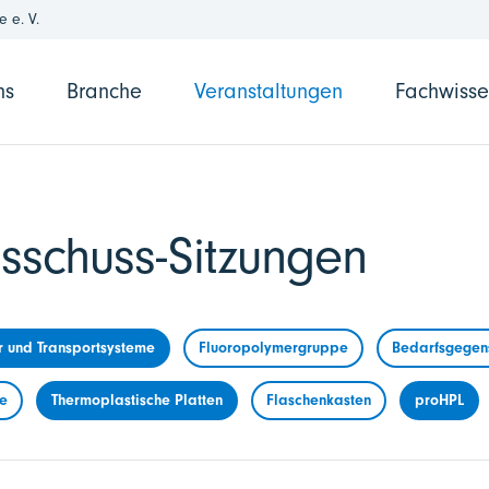
 e. V.
ns
Branche
Veranstaltungen
Fachwiss
sschuss-Sitzungen
r und Transportsysteme
Fluoropolymergruppe
Bedarfsgegens
me
Thermoplastische Platten
Flaschenkasten
proHPL