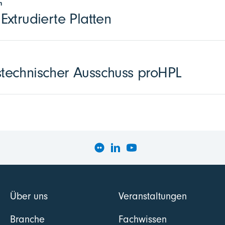
n
xtrudierte Platten
echnischer Ausschuss proHPL
Über uns
Veranstaltungen
Branche
Fachwissen