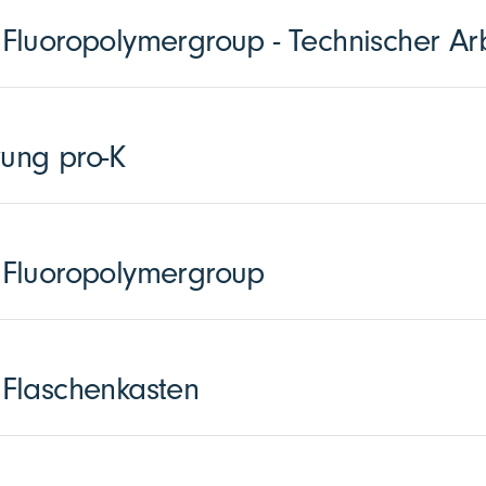
luoropolymergroup - Technischer Arb
zung pro-K
Fluoropolymergroup
Flaschenkasten