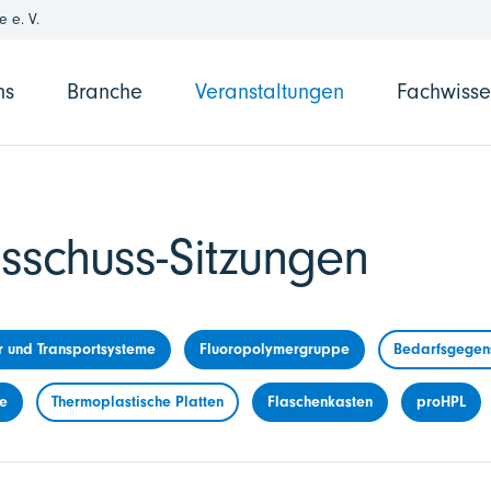
 e. V.
ns
Branche
Veranstaltungen
Fachwiss
sschuss-Sitzungen
r und Transportsysteme
Fluoropolymergruppe
Bedarfsgegens
me
Thermoplastische Platten
Flaschenkasten
proHPL