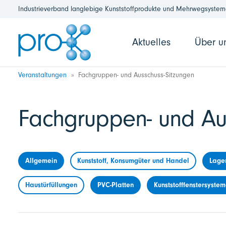
Industrieverband langlebige Kunststoffprodukte und Mehrwegsysteme
Aktuelles
Über u
Veranstaltungen
Fachgruppen- und Ausschuss-Sitzungen
Fachgruppen- und Au
Allgemein
Kunststoff, Konsumgüter und Handel
Lage
Haustürfüllungen
PVC-Platten
Kunststofffenstersyste