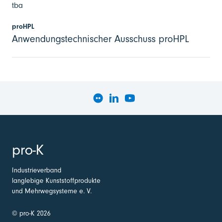
tba
proHPL
Anwendungstechnischer Ausschuss proHPL
pro-K
Industrieverband
langlebige Kunststoffprodukte
und Mehrwegsysteme e. V.
© pro-K 2026