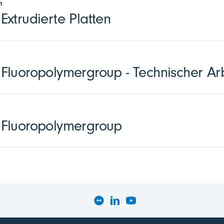
n
xtrudierte Platten
luoropolymergroup - Technischer Arb
Fluoropolymergroup