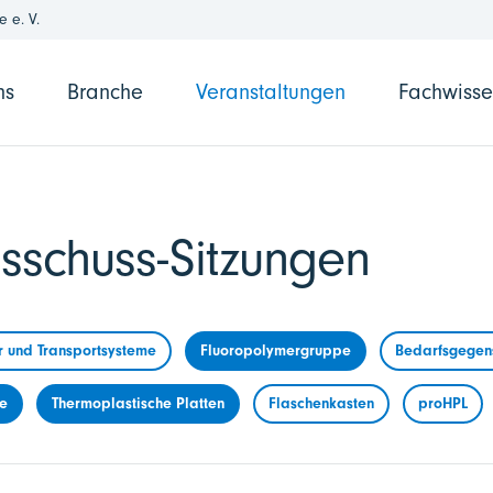
 e. V.
ns
Branche
Veranstaltungen
Fachwiss
sschuss-Sitzungen
r und Transportsysteme
Fluoropolymergruppe
Bedarfsgegens
me
Thermoplastische Platten
Flaschenkasten
proHPL