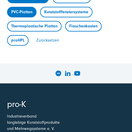
PVC-Platten
Kunststofffenstersysteme
Thermoplastische Platten
Flaschenkasten
proHPL
Zurücksetzen
pro-K
Industrieverband
langlebige Kunststoffprodukte
und Mehrwegsysteme e. V.