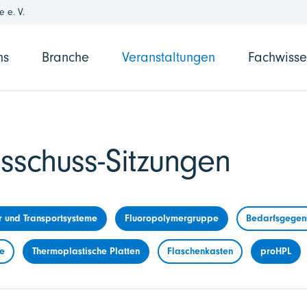
 e. V.
ns
Branche
Veranstaltungen
Fachwiss
sschuss-Sitzungen
r und Transportsysteme
Fluoropolymergruppe
Bedarfsgegens
me
Thermoplastische Platten
Flaschenkasten
proHPL