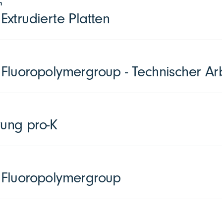
n
xtrudierte Platten
luoropolymergroup - Technischer Arb
zung pro-K
Fluoropolymergroup