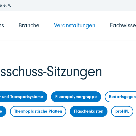
 e. V.
ns
Branche
Veranstaltungen
Fachwiss
sschuss-Sitzungen
r und Transportsysteme
Fluoropolymergruppe
Bedarfsgegens
me
Thermoplastische Platten
Flaschenkasten
proHPL