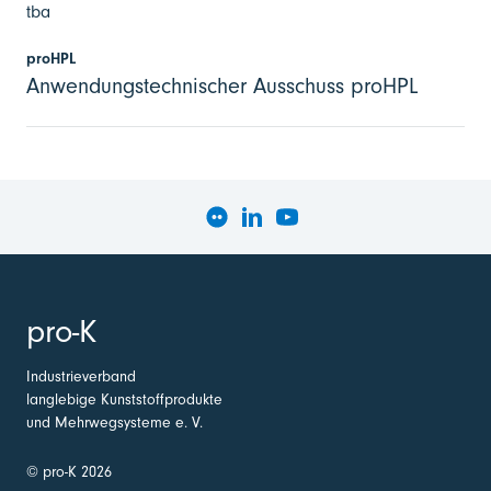
tba
proHPL
Anwendungstechnischer Ausschuss proHPL
pro-K
Industrieverband
langlebige Kunststoffprodukte
und Mehrwegsysteme e. V.
© pro-K 2026