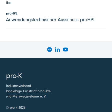
tba
proHPL
Anwendungstechnischer Ausschuss proHPL
pro-K
Industrieverband
langlebige Kunststoffprodukte
und Mehrwegsysteme e. V.
© pro-K 2026