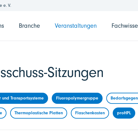
 e. V.
ns
Branche
Veranstaltungen
Fachwiss
sschuss-Sitzungen
r und Transportsysteme
Fluoropolymergruppe
Bedarfsgegens
me
Thermoplastische Platten
Flaschenkasten
proHPL