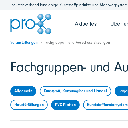
Industrieverband langlebige Kunststoffprodukte und Mehrwegsysteme
Aktuelles
Über u
Veranstaltungen
Fachgruppen- und Ausschuss-Sitzungen
Fachgruppen- und Au
Allgemein
Kunststoff, Konsumgüter und Handel
Lage
Haustürfüllungen
PVC-Platten
Kunststofffenstersyste