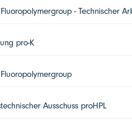
luoropolymergroup - Technischer Arb
zung pro-K
Fluoropolymergroup
echnischer Ausschuss proHPL