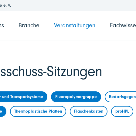
 e. V.
ns
Branche
Veranstaltungen
Fachwiss
sschuss-Sitzungen
r und Transportsysteme
Fluoropolymergruppe
Bedarfsgegens
me
Thermoplastische Platten
Flaschenkasten
proHPL