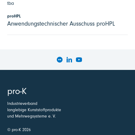
tba
proHPL
Anwendungstechnischer Ausschuss proHPL
pro-K
Industrieverband
langlebige Kunststoffprodukte
und Mehrwegsysteme e. V.
© pro-K 2026