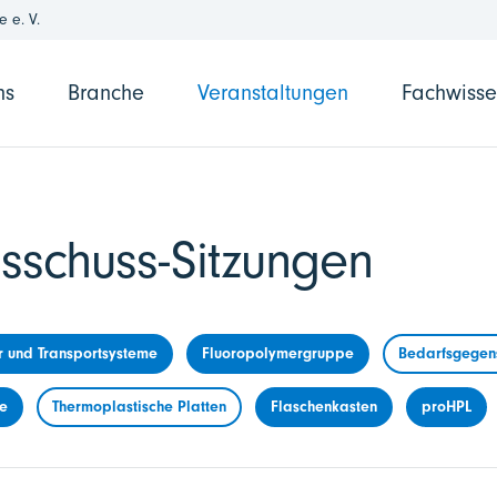
 e. V.
ns
Branche
Veranstaltungen
Fachwiss
sschuss-Sitzungen
r und Transportsysteme
Fluoropolymergruppe
Bedarfsgegens
me
Thermoplastische Platten
Flaschenkasten
proHPL