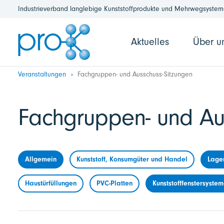
Industrieverband langlebige Kunststoffprodukte und Mehrwegsysteme
Aktuelles
Über u
Veranstaltungen
Fachgruppen- und Ausschuss-Sitzungen
Fachgruppen- und Au
Allgemein
Kunststoff, Konsumgüter und Handel
Lage
Haustürfüllungen
PVC-Platten
Kunststofffenstersyste