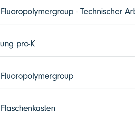
luoropolymergroup - Technischer Arb
zung pro-K
Fluoropolymergroup
Flaschenkasten