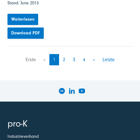
Stand: June 2013
Weiterlesen
Download PDF
Erste
«
1
2
3
4
»
Letzte
pro-K
Industrieverband