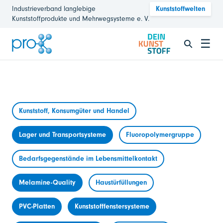
Industrieverband langlebige
Kunststoffwelten
Kunststoffprodukte und Mehrwegsysteme e. V.
☰
Kunststoff, Konsumgüter und Handel
Lager und Transportsysteme
Fluoropolymergruppe
Bedarfsgegenstände im Lebensmittelkontakt
Melamine-Quality
Haustürfüllungen
PVC-Platten
Kunststofffenstersysteme