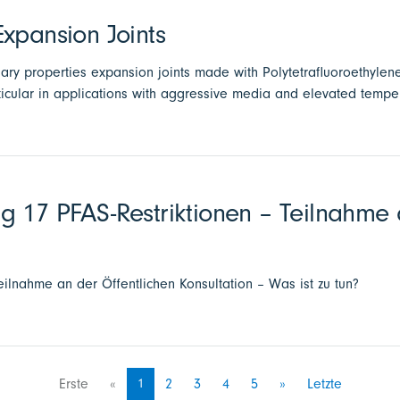
xpansion Joints
nary properties expansion joints made with Polytetrafluoroethylen
ticular in applications with aggressive media and elevated tempe
g 17 PFAS-Restriktionen – Teilnahme 
eilnahme an der Öffentlichen Konsultation – Was ist zu tun?
Erste
«
1
2
3
4
5
»
Letzte