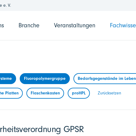
 e. V.
ns
Branche
Veranstaltungen
Fachwiss
ysteme
Fluoropolymergruppe
Bedarfsgegenstände im Lebens
he Platten
Flaschenkasten
proHPL
Zurücksetzen
erheitsverordnung GPSR