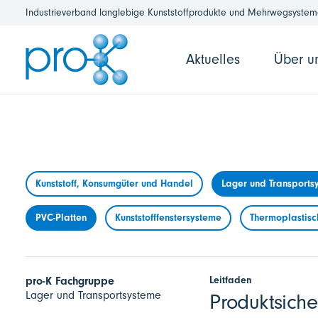
Industrieverband langlebige Kunststoffprodukte und Mehrwegsysteme
Aktuelles
Über u
Kunststoff, Konsumgüter und Handel
Lager und Transports
PVC-Platten
Kunststofffenstersysteme
Thermoplastisc
Leitfaden
pro-K Fachgruppe
Lager und Transportsysteme
Produktsich