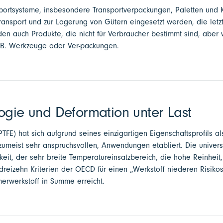
portsysteme, insbesondere Transportverpackungen, Paletten und Ki
ansport und zur Lagerung von Gütern eingesetzt werden, die letzt
den auch Produkte, die nicht für Verbraucher bestimmt sind, aber
.B. Werkzeuge oder Ver-packungen.
ogie und Deformation unter Last
PTFE) hat sich aufgrund seines einzigartigen Eigenschaftsprofils al
, zumeist sehr anspruchsvollen, Anwendungen etabliert. Die univers
it, der sehr breite Temperatureinsatzbereich, die hohe Reinheit,
 dreizehn Kriterien der OECD für einen „Werkstoff niederen Risiko
rwerkstoff in Summe erreicht.