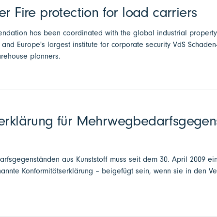
r Fire protection for load carriers
ndation has been coordinated with the global industrial proper
nd Europe's largest institute for corporate security VdS Schaden
arehouse planners.
serklärung für Mehrwegbedarfsgegen
arfsgegenständen aus Kunststoff muss seit dem 30. April 2009 eine
nannte Konformitätserklärung – beigefügt sein, wenn sie in den V