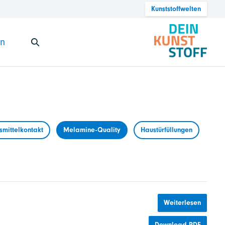
Kunststoffwelten
en
mittelkontakt
Melamine-Quality
Haustürfüllungen
Weiterlesen
Download PDF