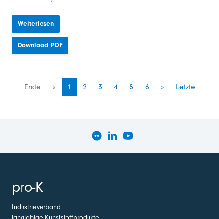
Weiterlesen
Download PDF
Erste
«
1
2
3
4
5
6
»
Letzte
pro-K
Industrieverband
langlebige Kunststoffprodukte