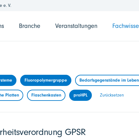
 e. V.
ns
Branche
Veranstaltungen
Fachwiss
ysteme
Fluoropolymergruppe
Bedarfsgegenstände im Lebens
he Platten
Flaschenkasten
proHPL
Zurücksetzen
erheitsverordnung GPSR