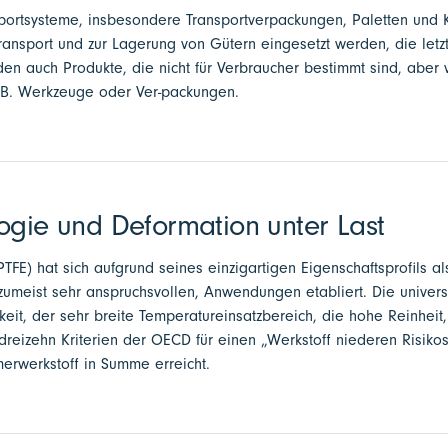
portsysteme, insbesondere Transportverpackungen, Paletten und Ki
ansport und zur Lagerung von Gütern eingesetzt werden, die letzt
den auch Produkte, die nicht für Verbraucher bestimmt sind, aber
.B. Werkzeuge oder Ver-packungen.
ogie und Deformation unter Last
PTFE) hat sich aufgrund seines einzigartigen Eigenschaftsprofils al
, zumeist sehr anspruchsvollen, Anwendungen etabliert. Die univers
it, der sehr breite Temperatureinsatzbereich, die hohe Reinheit,
 dreizehn Kriterien der OECD für einen „Werkstoff niederen Risiko
rwerkstoff in Summe erreicht.