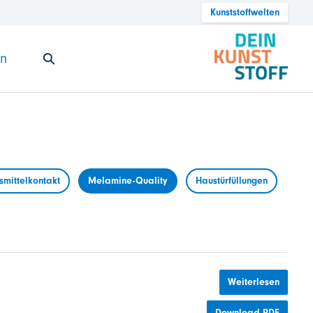
Kunststoffwelten
en
mittelkontakt
Melamine-Quality
Haustürfüllungen
Weiterlesen
Download PDF