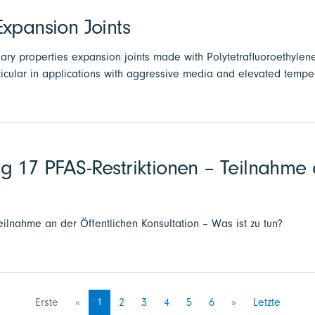
xpansion Joints
nary properties expansion joints made with Polytetrafluoroethylen
ticular in applications with aggressive media and elevated tempe
g 17 PFAS-Restriktionen – Teilnahme 
eilnahme an der Öffentlichen Konsultation – Was ist zu tun?
Erste
«
1
2
3
4
5
6
»
Letzte