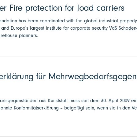
r Fire protection for load carriers
ndation has been coordinated with the global industrial proper
nd Europe's largest institute for corporate security VdS Schaden
arehouse planners.
serklärung für Mehrwegbedarfsgegen
arfsgegenständen aus Kunststoff muss seit dem 30. April 2009 eine
nannte Konformitätserklärung – beigefügt sein, wenn sie in den V