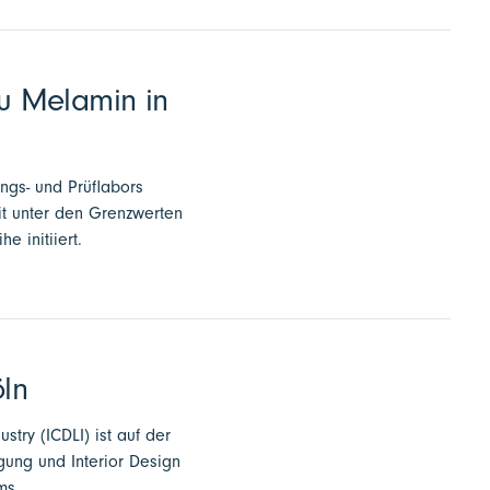
zu Melamin in
ngs- und Prüflabors
it unter den Grenzwerten
 initiiert.
öln
stry (ICDLI) ist auf der
igung und Interior Design
ms.