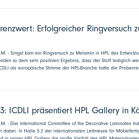
renzwert: Erfolgreicher Ringversuch 
a.M. - Jüngst kam ein Ringversuch zu Melamin in HPL des Entwicklu
esden zu dem sehr positiven Ergebnis, dass der Stoff lediglich we
CDLI als europäische Stimme der HPL-Branche hatte die Probenreihe
3: ICDLI präsentiert HPL Gallery in K
a.M. - Das International Committee of the Decorative Laminates Indu
n dabei. In Halle 5.2 der internationalen Leitmesse für Möbelfert
nd in seiner HPL Gallery die große Vielfalt des HPL Materialsyste