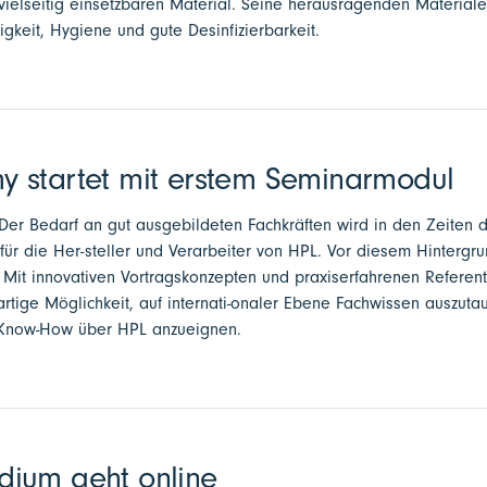
vielseitig einsetzbaren Material. Seine herausragenden Materiale
gkeit, Hygiene und gute Desinfizierbarkeit.
 startet mit erstem Seminarmodul
 - Der Bedarf an gut ausgebildeten Fachkräften wird in den Zeite
für die Her-steller und Verarbeiter von HPL. Vor diesem Hintergr
 Mit innovativen Vortragskonzepten und praxiserfahrenen Referent
artige Möglichkeit, auf internati-onaler Ebene Fachwissen auszuta
 Know-How über HPL anzueignen.
ium geht online