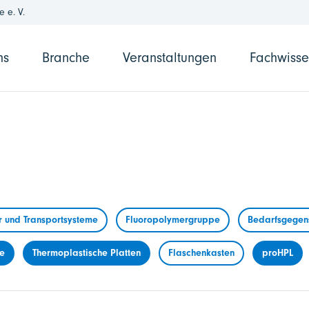
 e. V.
ns
Branche
Veranstaltungen
Fachwiss
r und Transportsysteme
Fluoropolymergruppe
Bedarfsgegens
me
Thermoplastische Platten
Flaschenkasten
proHPL