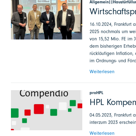
Allgemein||Haustürfüllu
Wirtschafts
16.10.2024, Frankfurt 
2025 nochmals um weite
von 15,52 Mio. FE im J
dem bisherigen Erhebu
rückläufigen Inflatio
im Ordnungs- und Förd
Weiterlesen
proHPL
HPL Kompendi
04.05.2023, Frankfurt 
interzum 2023 erschei
Weiterlesen